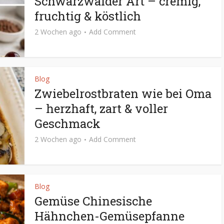
Schwarzwälder Art – cremig,
fruchtig & köstlich
2 Wochen ago
Add Comment
Blog
Zwiebelrostbraten wie bei Oma
– herzhaft, zart & voller
Geschmack
2 Wochen ago
Add Comment
Blog
Gemüse Chinesische
Hähnchen-Gemüsepfanne