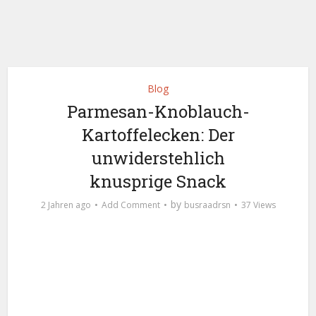
Blog
Parmesan-Knoblauch-
Kartoffelecken: Der
unwiderstehlich
knusprige Snack
by
2 Jahren ago
Add Comment
busraadrsn
37 Views