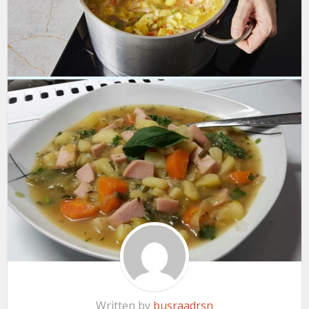
Written by
busraadrsn