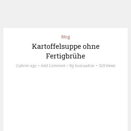
Blog
Kartoffelsuppe ohne
Fertigbrühe
by
2 Jahren ago
Add Comment
busraadrsn
329 Views