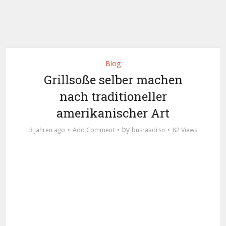
Blog
Grillsoße selber machen
nach traditioneller
amerikanischer Art
by
3 Jahren ago
Add Comment
busraadrsn
82 Views