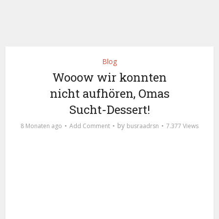
Blog
Wooow wir konnten
nicht aufhören, Omas
Sucht-Dessert!
by
8 Monaten ago
Add Comment
busraadrsn
7.377 Views