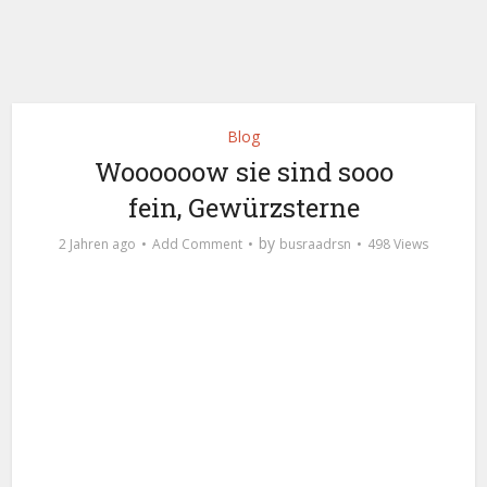
Blog
Woooooow sie sind sooo
fein, Gewürzsterne
by
2 Jahren ago
Add Comment
busraadrsn
498 Views