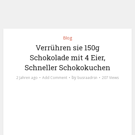
Blog
Verrühren sie 150g
Schokolade mit 4 Eier,
Schneller Schokokuchen
by
2 Jahren ago
Add Comment
busraadrsn
207 Views