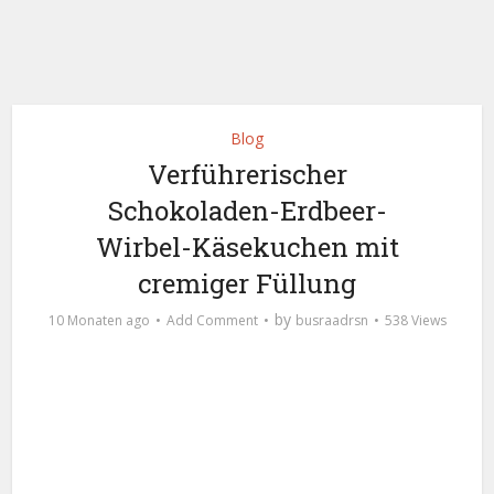
Blog
Verführerischer
Schokoladen-Erdbeer-
Wirbel-Käsekuchen mit
cremiger Füllung
by
10 Monaten ago
Add Comment
busraadrsn
538 Views