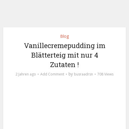
Blog
Vanillecremepudding im
Blätterteig mit nur 4
Zutaten !
by
2 Jahren ago
Add Comment
busraadrsn
708 Views