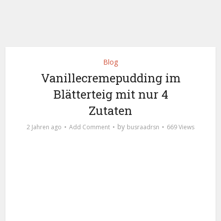
Blog
Vanillecremepudding im
Blätterteig mit nur 4
Zutaten
by
2 Jahren ago
Add Comment
busraadrsn
669 Views