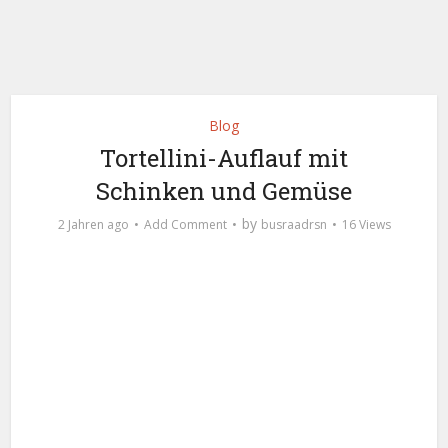
Blog
Tortellini-Auflauf mit
Schinken und Gemüse
by
2 Jahren ago
Add Comment
busraadrsn
16 Views