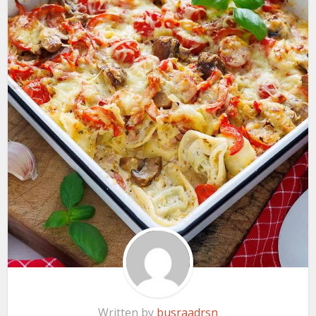
Written by
busraadrsn