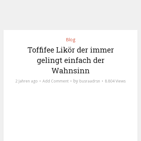
Blog
Toffifee Likör der immer
gelingt einfach der
Wahnsinn
by
2 Jahren ago
Add Comment
busraadrsn
8.804 Views