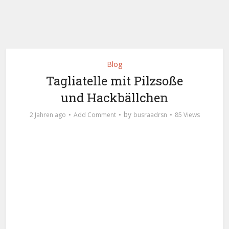
Blog
Tagliatelle mit Pilzsoße
und Hackbällchen
by
2 Jahren ago
Add Comment
busraadrsn
85 Views