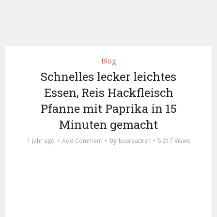
Blog
Schnelles lecker leichtes
Essen, Reis Hackfleisch
Pfanne mit Paprika in 15
Minuten gemacht
by
1 Jahr ago
Add Comment
busraadrsn
5.217 Views