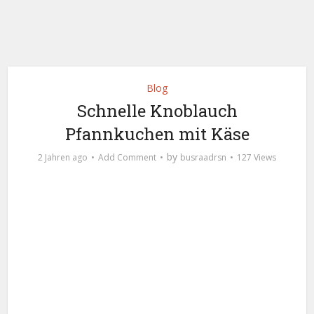
Blog
Schnelle Knoblauch
Pfannkuchen mit Käse
by
2 Jahren ago
Add Comment
busraadrsn
127 Views