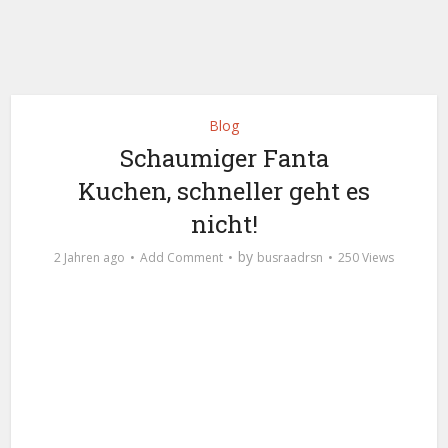
Blog
Schaumiger Fanta
Kuchen, schneller geht es
nicht!
by
2 Jahren ago
Add Comment
busraadrsn
250 Views