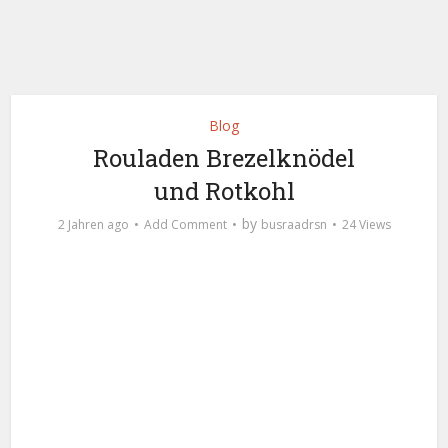
Blog
Rouladen Brezelknödel
und Rotkohl
by
2 Jahren ago
Add Comment
busraadrsn
24 Views