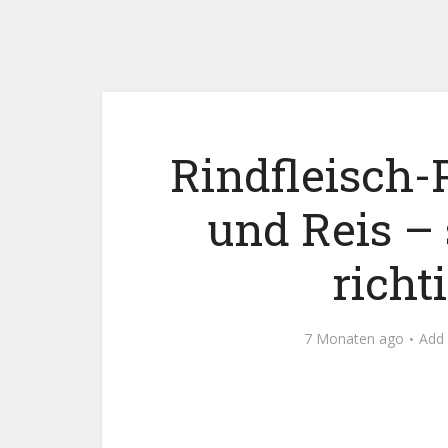
Rindfleisch-
und Reis – 
richt
7 Monaten ago
Add