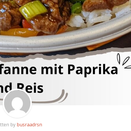
tten by
busraadrsn