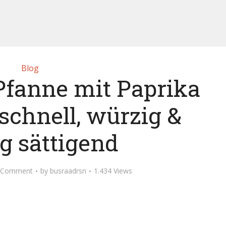
Blog
Pfanne mit Paprika
schnell, würzig &
ig sättigend
 Comment
by
busraadrsn
1.434 Views