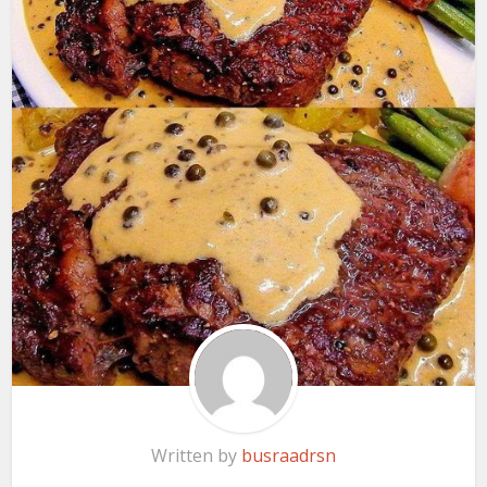
Written by
busraadrsn