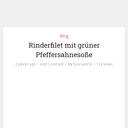
Blog
Rinderfilet mit grüner
Pfeffersahnesoße
by
2 Jahren ago
Add Comment
busraadrsn
124 Views