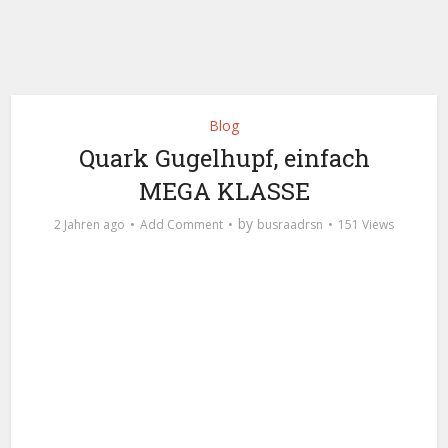
Blog
Quark Gugelhupf, einfach
MEGA KLASSE
by
2 Jahren ago
Add Comment
busraadrsn
151 Views