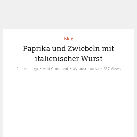
Blog
Paprika und Zwiebeln mit
italienischer Wurst
by
2 Jahren ago
Add Comment
busraadrsn
637 Views