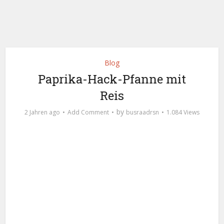
Blog
Paprika-Hack-Pfanne mit
Reis
by
2 Jahren ago
Add Comment
busraadrsn
1.084 Views