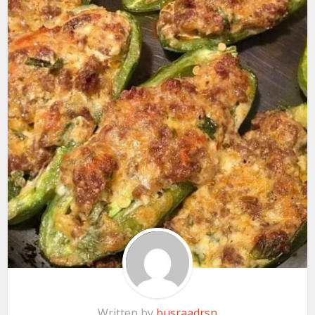
Written by
busraadrsn