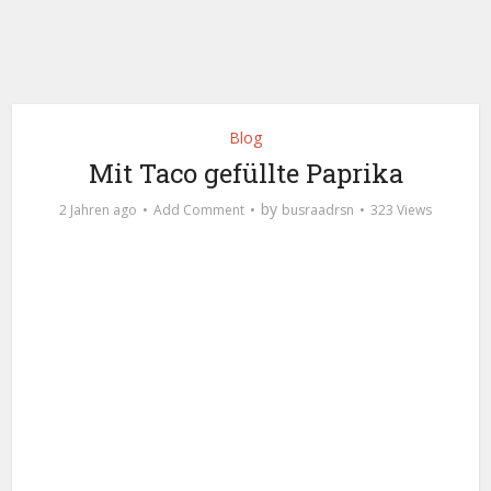
Blog
Mit Taco gefüllte Paprika
by
2 Jahren ago
Add Comment
busraadrsn
323 Views