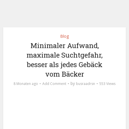
Blog
Minimaler Aufwand,
maximale Suchtgefahr,
besser als jedes Gebäck
vom Bäcker
by
8 Monaten ago
Add Comment
busraadrsn
553 Views