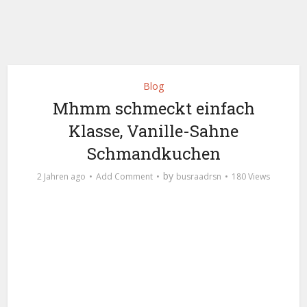
Blog
Mhmm schmeckt einfach
Klasse, Vanille-Sahne
Schmandkuchen
by
2 Jahren ago
Add Comment
busraadrsn
180 Views