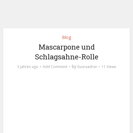
Blog
Mascarpone und
Schlagsahne-Rolle
by
3 Jahren ago
Add Comment
busraadrsn
11 Views