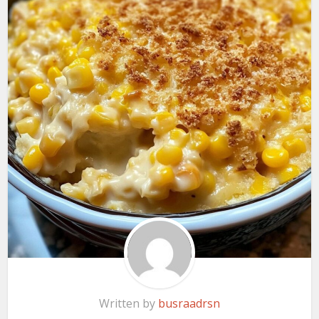
Written by
busraadrsn