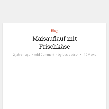
Blog
Maisauflauf mit
Frischkäse
by
2 Jahren ago
Add Comment
busraadrsn
119 Views