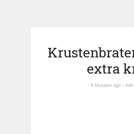
Krustenbrate
extra k
8 Monaten ago
Add