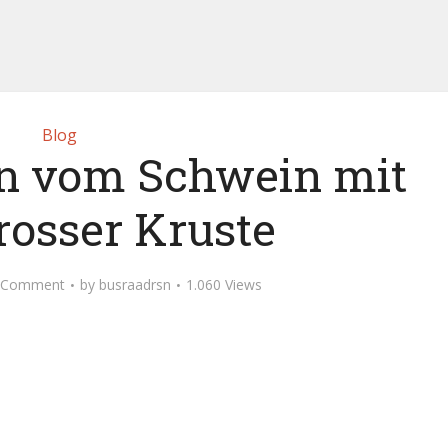
Blog
n vom Schwein mit
rosser Kruste
 Comment
by
busraadrsn
1.060 Views