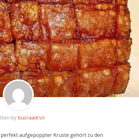
tten by
busraadrsn
t perfekt aufgepoppter Kruste gehört zu den