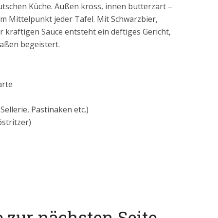
tschen Küche. Außen kross, innen butterzart –
um Mittelpunkt jeder Tafel. Mit Schwarzbier,
kräftigen Sauce entsteht ein deftiges Gericht,
aßen begeistert.
arte
ellerie, Pastinaken etc.)
östritzer)
e zur nächsten Seite