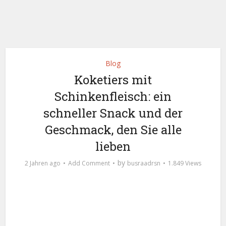
Blog
Koketiers mit
Schinkenfleisch: ein
schneller Snack und der
Geschmack, den Sie alle
lieben
by
2 Jahren ago
Add Comment
busraadrsn
1.849 Views