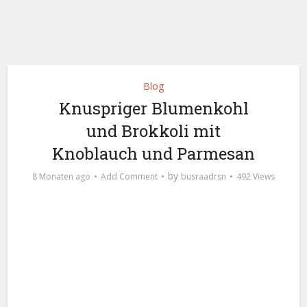
Blog
Knuspriger Blumenkohl
und Brokkoli mit
Knoblauch und Parmesan
by
8 Monaten ago
Add Comment
busraadrsn
492 Views