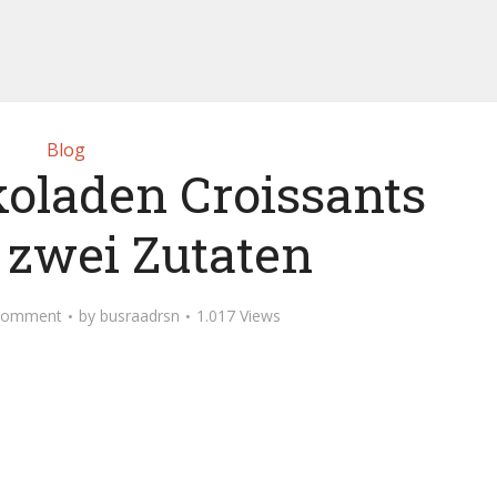
Blog
oladen Croissants
 zwei Zutaten
Comment
by
busraadrsn
1.017 Views