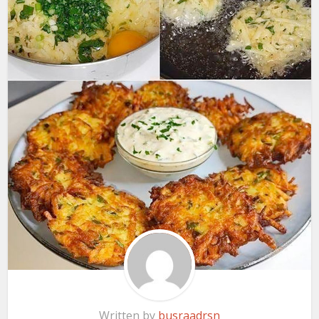
Written by
busraadrsn