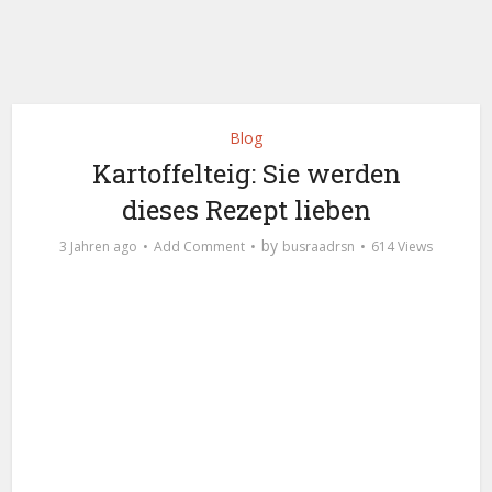
Blog
Kartoffelteig: Sie werden
dieses Rezept lieben
by
3 Jahren ago
Add Comment
busraadrsn
614 Views