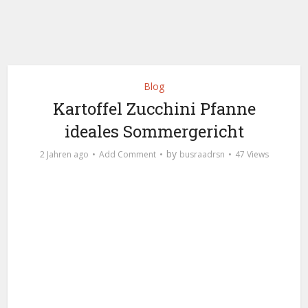
Blog
Kartoffel Zucchini Pfanne
ideales Sommergericht
by
2 Jahren ago
Add Comment
busraadrsn
47 Views