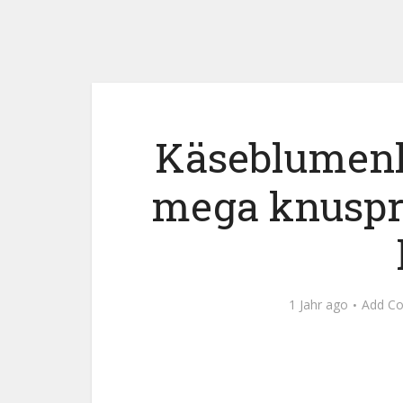
Käseblumenk
mega knuspr
1 Jahr ago
Add C