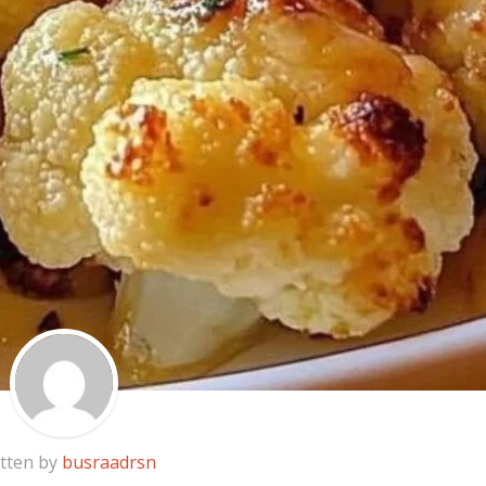
tten by
busraadrsn