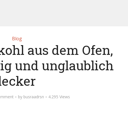
Blog
ohl aus dem Ofen,
ig und unglaublich
lecker
omment
by
busraadrsn
4.295 Views