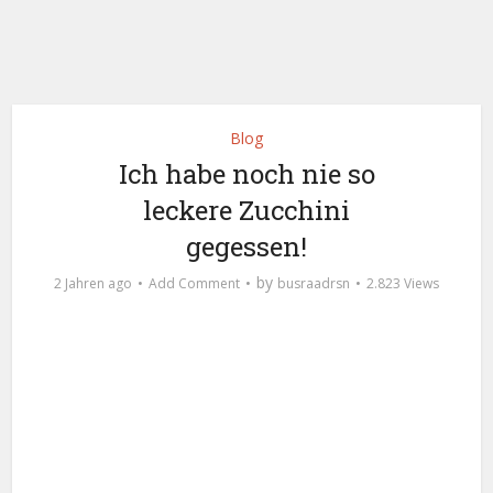
Blog
Ich habe noch nie so
leckere Zucchini
gegessen!
by
2 Jahren ago
Add Comment
busraadrsn
2.823 Views