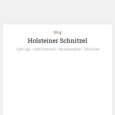
Blog
Holsteiner Schnitzel
by
1 Jahr ago
Add Comment
busraadrsn
834 Views