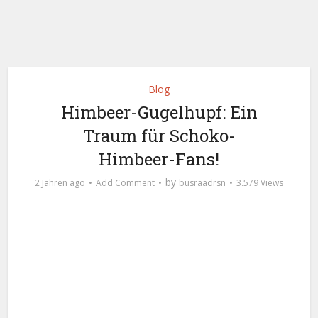
Blog
Himbeer-Gugelhupf: Ein
Traum für Schoko-
Himbeer-Fans!
by
2 Jahren ago
Add Comment
busraadrsn
3.579 Views