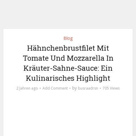
Blog
Hähnchenbrustfilet Mit
Tomate Und Mozzarella In
Kräuter-Sahne-Sauce: Ein
Kulinarisches Highlight
by
2 Jahren ago
Add Comment
busraadrsn
705 Views