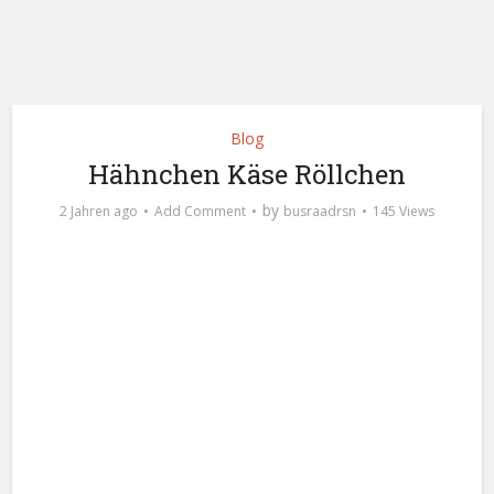
Blog
Hähnchen Käse Röllchen
by
2 Jahren ago
Add Comment
busraadrsn
145 Views