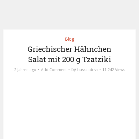
Blog
Griechischer Hähnchen
Salat mit 200 g Tzatziki
by
2 Jahren ago
Add Comment
busraadrsn
11.242 Views