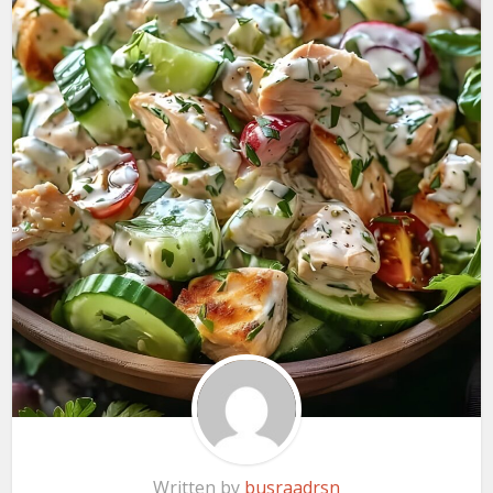
Written by
busraadrsn