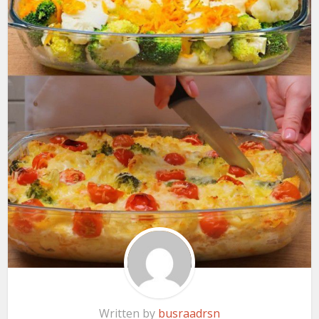
Written by
busraadrsn