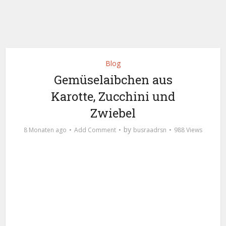
Blog
Gemüselaibchen aus
Karotte, Zucchini und
Zwiebel
by
8 Monaten ago
Add Comment
busraadrsn
988 Views