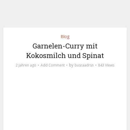
Blog
Garnelen-Curry mit
Kokosmilch und Spinat
by
2 Jahren ago
Add Comment
busraadrsn
843 Views