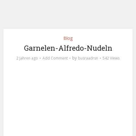
Blog
Garnelen-Alfredo-Nudeln
by
2 Jahren ago
Add Comment
busraadrsn
542 Views