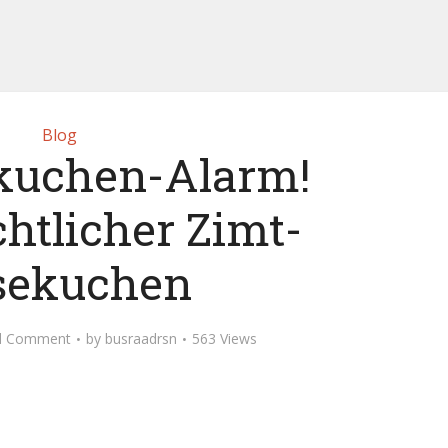
Blog
kuchen-Alarm!
htlicher Zimt-
sekuchen
d Comment
by
busraadrsn
563 Views