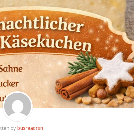
tten by
busraadrsn