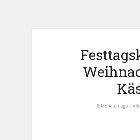
Festtags
Weihnac
Kä
8 Monaten ago
Ad