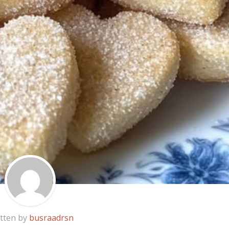
tten by
busraadrsn