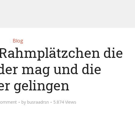
Blog
 Rahmplätzchen die
eder mag und die
r gelingen
Comment
by
busraadrsn
5.874 Views