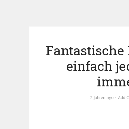
Fantastische
einfach j
imme
2 Jahren ago
Add 