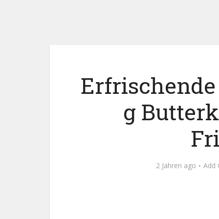
Erfrischende
g Butter
Fr
2 Jahren ago
Add