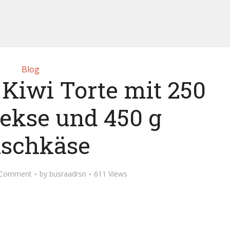
Blog
 Kiwi Torte mit 250
kekse und 450 g
ischkäse
 Comment
by
busraadrsn
611 Views