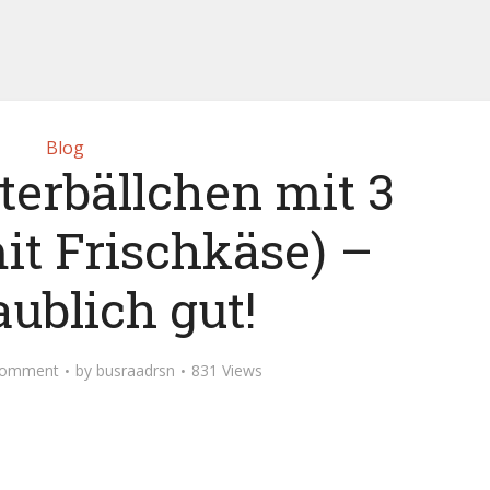
Blog
terbällchen mit 3
it Frischkäse) –
ublich gut!
Comment
by
busraadrsn
831 Views