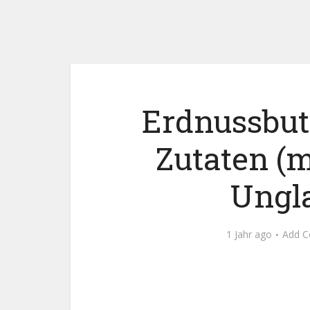
Erdnussbut
Zutaten (m
Ungla
1 Jahr ago
Add 