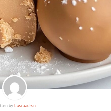
tten by
busraadrsn