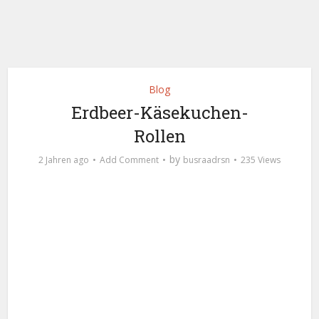
Blog
Erdbeer-Käsekuchen-
Rollen
by
2 Jahren ago
Add Comment
busraadrsn
235 Views