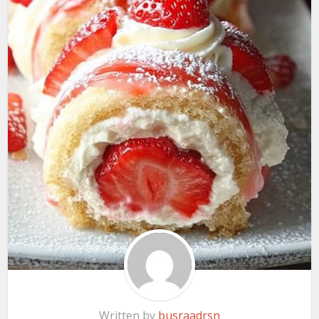
Written by
busraadrsn