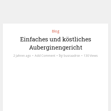
Blog
Einfaches und köstliches
Auberginengericht
by
2 Jahren ago
Add Comment
busraadrsn
130 Views